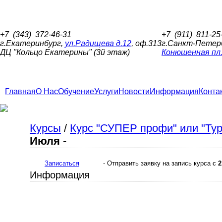
Центральный офис:
Представительс
+7
(343)
372-46-31
+7
(911)
811-25
г.Екатеринбург,
ул.Радищева д.12
, оф.313
г.Санкт-Петер
ДЦ "Кольцо Екатерины" (3й этаж)
Конюшенная пл.,
Главная
О Нас
Обучение
Услуги
Новости
Информация
Конта
Курсы
/
Курс "СУПЕР профи" или "Тур
Июля
-
Записаться
- Отправить заявку на запись курса с
2
Информация